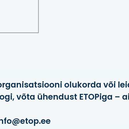
rganisatsiooni olukorda või lei
gi, võta ühendust ETOPiga – a
info@etop.ee