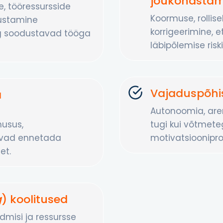
jõukohastam
, tööressursside
Koormuse, rollise
ustamine
korrigeerimine, 
ng soodustavad tööga
läbipõlemise riski
Vajaduspõhi
a
Autonoomia, are
husus,
tugi kui võtmete
avad ennetada
motivatsioonipro
et.
g
) koolitused
misi ja ressursse