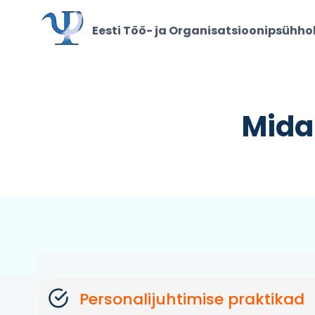
Skip
to
Eesti Töö- ja Organisatsioonipsühhol
content
Mida
Personalijuhtimise praktikad