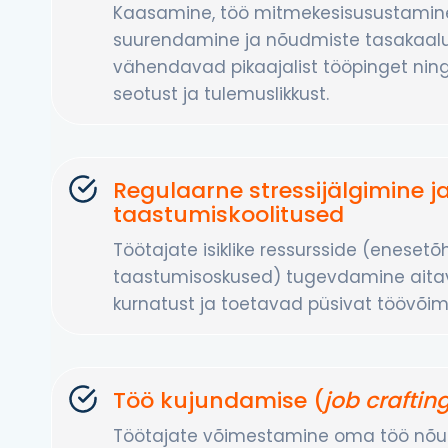
Kaasamine, töö mitmekesisusustamine
suurendamine ja nõudmiste tasakaal
vähendavad pikaajalist tööpinget ni
seotust ja tulemuslikkust.
Regulaarne stressijälgimine j
taastumiskoolitused
Töötajate isiklike ressursside (enesetõ
taastumisoskused) tugevdamine ait
kurnatust ja toetavad püsivat töövõim
Töö kujundamise (
job craftin
Töötajate võimestamine oma töö nõud