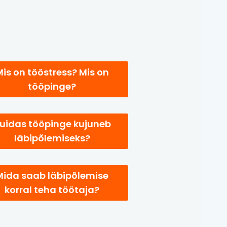
is on tööstress? Mis on
tööpinge?
uidas tööpinge kujuneb
läbipõlemiseks?
Mida saab läbipõlemise
korral teha töötaja?