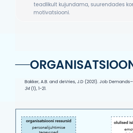
teadlikult kujundama, suurendades kont
motivatsiooni.
ORGANISATSIOON
Bakker, A.B. and deVries, J.D (2021). Job Demands
34
(1), 1-21.​