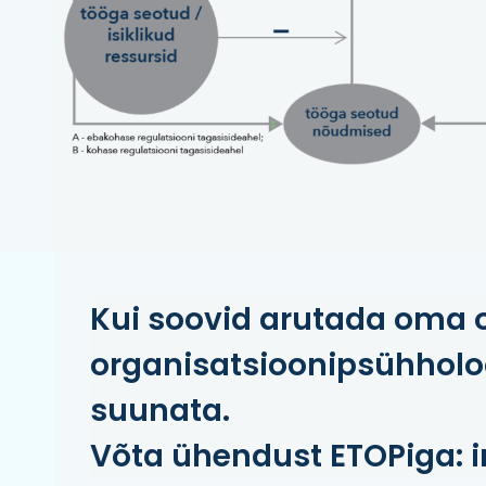
Kui soovid arutada oma o
organisatsioonipsühholoo
suunata.
Võta ühendust ETOPiga: