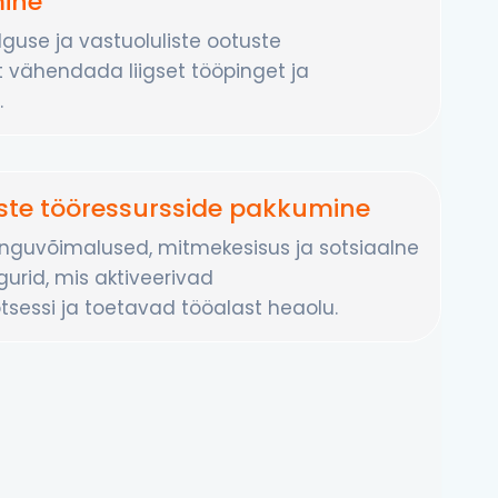
ine
lguse ja vastuoluliste ootuste
et vähendada liigset tööpinget ja
.
ste tööressursside pakkumine
nguvõimalused, mitmekesisus ja sotsiaalne
gurid, mis aktiveerivad
tsessi ja toetavad tööalast heaolu.