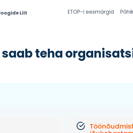
ETOP-i eesmärgid
Põhik
oogide Liit
 saab teha organisats
Töönõudmist