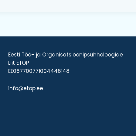
Eesti Töö- ja Organisatsioonipsühholoogide
Liit ETOP
EE067700771004446148
info@etop.ee