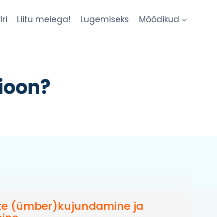
iri
Liitu meiega!
Lugemiseks
Mõõdikud
ioon?
e (ümber)kujundamine ja