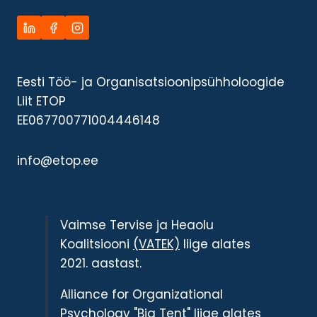
Eesti Töö- ja Organisatsioonipsühholoogide
Liit ETOP
EE067700771004446148
info@etop.ee
Vaimse Tervise ja Heaolu
Koalitsiooni
(VATEK)
liige alates
2021. aastast.
Alliance for Organizational
Psychology
"Big Tent"
liige alates