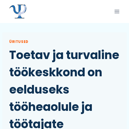
Skip
to
content
ÜRITUSED
Toetav ja turvaline
töökeskkond on
eelduseks
tööheaolule ja
töötajate