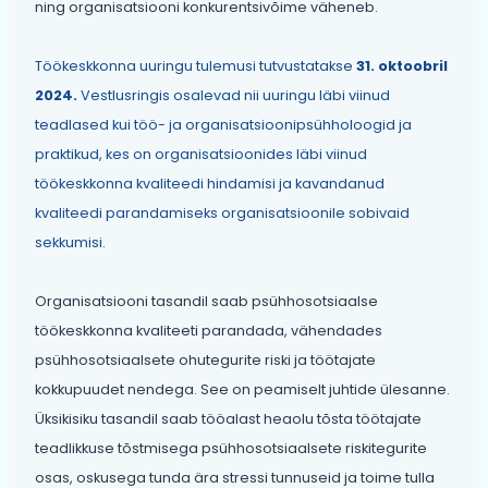
ning organisatsiooni konkurentsivõime väheneb.
Töökeskkonna uuringu tulemusi tutvustatakse
31. oktoobril
2024.
Vestlusringis osalevad nii uuringu läbi viinud
teadlased kui töö- ja organisatsioonipsühholoogid ja
praktikud, kes on organisatsioonides läbi viinud
töökeskkonna kvaliteedi hindamisi ja kavandanud
kvaliteedi parandamiseks organisatsioonile sobivaid
sekkumisi.
Organisatsiooni tasandil saab psühhosotsiaalse
töökeskkonna kvaliteeti parandada, vähendades
psühhosotsiaalsete ohutegurite riski ja töötajate
kokkupuudet nendega. See on peamiselt juhtide ülesanne.
Üksikisiku tasandil saab tööalast heaolu tõsta töötajate
teadlikkuse tõstmisega psühhosotsiaalsete riskitegurite
osas, oskusega tunda ära stressi tunnuseid ja toime tulla