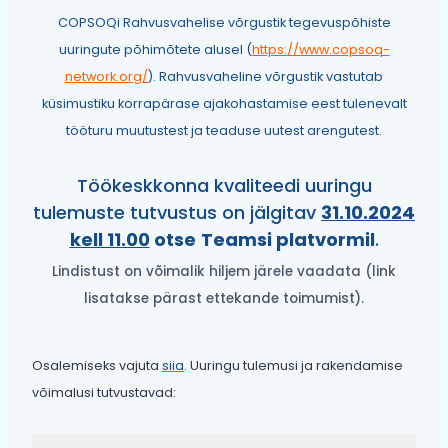
COPSOQi Rahvusvahelise võrgustik tegevuspõhiste
uuringute põhimõtete alusel (
https://www.copsoq-
network.org/
). Rahvusvaheline võrgustik vastutab
küsimustiku korrapärase ajakohastamise eest tulenevalt
tööturu muutustest ja teaduse uutest arengutest.
Töökeskkonna kvaliteedi uuringu
tulemuste tutvustus on jälgitav
31.10.2024
kell 11.00
otse
Teamsi platvormil
.
Lindistust on võimalik hiljem järele vaadata (link
lisatakse pärast ettekande toimumist).
Osalemiseks vajuta
siia
. Uuringu tulemusi ja rakendamise
võimalusi tutvustavad: