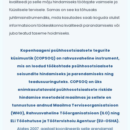
kvaliteedi ja selle mõju hindamiseks töötajate vaimsele ja
füüsilisele tervisele. Samas on see ka tõhusaks
juhtimisinstrumendiks, mida kasutades saab koguda olulist
informatsiooni töökeskkonna kvaliteedi parandamiseks või
juba teatud taseme hoidmiseks.
Kopenhaageni psühhosotsiaalsete tegurite
küsimustik (COPSOQ) on rahvusvaheline instrument,
mis on loodud töökohtade psühhosotsiaalsete
seisundite hindamiseks ja parendamiseks ning
teadusuuringuteks. COPSOQ on üks
enimkasutatavaid psühhosotsiaalsete riskide
hindamise meetodeid maailmas ja sellele on
tunnustuse andnud Maailma Terviseorganisatsioon
(WHO), Rahvusvaheline Tööorganisatsioon (ILO) ning
ELi Tööohutuse ja Töötervishoiu Agentuur (EU-OSHA).
Alates 2007. aastast koordineerib selle arendamist