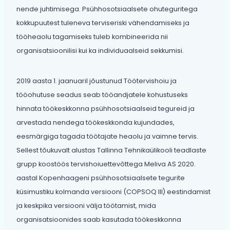
nende juhtimisega. Psühhosotsiaalsete ohuteguritega
kokkupuutest tuleneva terviseriski vähendamiseks ja
tööheaolu tagamiseks tuleb kombineerida nii
organisatsioonilisi kui ka individuaalseid sekkumisi.
2019 aasta 1. jaanuaril jõustunud Töötervishoiu ja
tööohutuse seadus seab tööandjatele kohustuseks
hinnata töökeskkonna psühhosotsiaalseid tegureid ja
arvestada nendega töökeskkonda kujundades,
eesmärgiga tagada töötajate heaolu ja vaimne tervis.
Sellest tõukuvalt alustas Tallinna Tehnikaülikooli teadlaste
grupp koostöös tervishoiuettevõttega Meliva AS 2020.
aastal Kopenhaageni psühhosotsiaalsete tegurite
küsimustiku kolmanda versiooni (COPSOQ III) eestindamist
ja keskpika versiooni välja töötamist, mida
organisatsioonides saab kasutada töökeskkonna