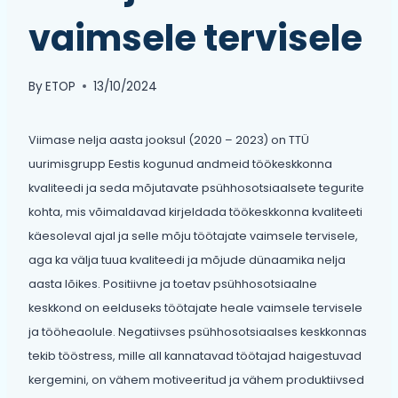
vaimsele tervisele
By
ETOP
13/10/2024
Viimase nelja aasta jooksul (2020 – 2023) on TTÜ
uurimisgrupp Eestis kogunud andmeid töökeskkonna
kvaliteedi ja seda mõjutavate psühhosotsiaalsete tegurite
kohta, mis võimaldavad kirjeldada töökeskkonna kvaliteeti
käesoleval ajal ja selle mõju töötajate vaimsele tervisele,
aga ka välja tuua kvaliteedi ja mõjude dünaamika nelja
aasta lõikes. Positiivne ja toetav psühhosotsiaalne
keskkond on eelduseks töötajate heale vaimsele tervisele
ja tööheaolule. Negatiivses psühhosotsiaalses keskkonnas
tekib tööstress, mille all kannatavad töötajad haigestuvad
kergemini, on vähem motiveeritud ja vähem produktiivsed