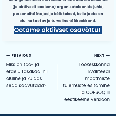
(ja aktiivselt osalema) organisatsioonide juhid,
personalitöötajad ja kõik teised, kelle jaoks on
oluline toetav ja turvaline töökeskkond.
Ootame aktiivset osavõttu!
Navigeerimine
PREVIOUS
NEXT
Miks on töö- ja
Töökeskkonna
eraelu tasakaal nii
kvaliteedi
oluline ja kuidas
mõõtmiste
seda saavutada?
tulemuste esitamine
ja COPSOQ III
eestikeelne versioon