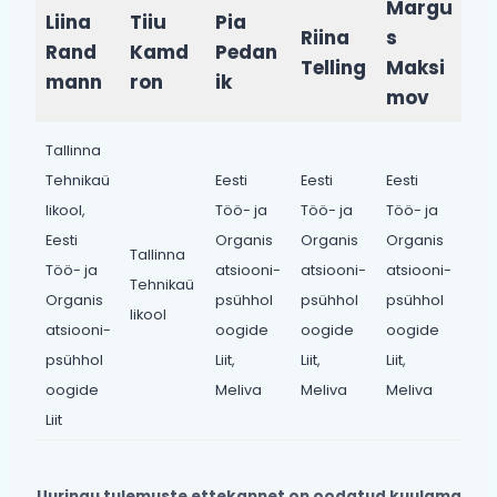
Margu
Liina
Tiiu
Pia
Riina
s
Rand
Kamd
Pedan
Telling
Maksi
mann
ron
ik
mov
Tallinna
Tehnikaü
Eesti
Eesti
Eesti
likool,
Töö- ja
Töö- ja
Töö- ja
Eesti
Organis
Organis
Organis
Tallinna
Töö- ja
atsiooni-
atsiooni-
atsiooni-
Tehnikaü
Organis
psühhol
psühhol
psühhol
likool
atsiooni-
oogide
oogide
oogide
psühhol
Liit,
Liit,
Liit,
oogide
Meliva
Meliva
Meliva
Liit
Uuringu tulemuste ettekannet on oodatud kuulama