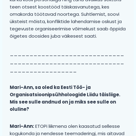
teen otsest koostööd täiskasvanutega, kes
omakorda töötavad noortega. Suhtlemist, soovi
üksteist mõista, konfliktide lahendamise oskust ja
tegevuste organiseerimise võimekust saab õppida
õigetes doosides juba väikesest saati.
_____________________________
_____________________________
_________________
Mari-Ann, sa oled ka Eesti Töö- ja
Organisatsioonipsühholoogide Liidu täisliige.
Mis see sulle andnud on ja miks see sulle on
oluline?
Mari-Ann:
ETOPi liikmena olen kaasatud sellesse
kogukonda ja nendesse teemaderingi, mis aitavad