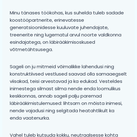
Minu tänases töökohas, kus suhelda tuleb sadade
koostööpartnerite, erinevatesse
generatsioonidesse kuuluvate juhendajate,
treenerite ning lugematul arvul noorte valdkonna
esindajatega, on läbirääkimisoskused
võtmetähtsusega.
Sageli on ju mitmeid võimalikke lahendusi ning
konstruktiivsed vestlused saavad olla samaaegselt
viisakad, teisi arvestavad ja ka edukad. Vesteldes
inimestega silmast silma nende enda loomulikus
keskkonnas, annab sageli palju paremad
läbirääkimistulemused: lihtsam on mõista inimesi,
nende vajadusi ning selgitada heatahtlikult ka
enda vaatenurka.
Vahel tuleb kutsuda kokku, neutraalsesse kohta