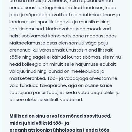
on üsna rikkalik ja varieeruv, kuid regulaarsemad
nende seast on lugemine, retked looduses, koos
pere ja sõpradega kvaliteetaja nautimine, linna- ja
loodusreisid, sportlik tegevus ja muusika- ning
teatrielamused. Nädalavahetused mööduvad
neist sobivamaid kombinatsioone moodustades.
Maitseelamuste osas olen samuti väga palju
arenenud: kui varasemalt unustasin end lihtsalt
tööle ning sageli ei käinud lõunat söömas, siis minu
head kolleegid on minult selle harjumuse edukalt
väljajuurinud ning lõunad on meeleolukad ja
maitseterohked. Töö- ja vabaajaga arvestamine
võib tunduda tavapärane, aga on oluline ka ise
töötajana panustada, et seda vaba aega oleks ja
et see oleks tervislikult veedetud.
Millised on sinu arvates mõned soovitused,
mida juhid võiksid töö- ja
organisatsioonipsühholoogiast enda töös