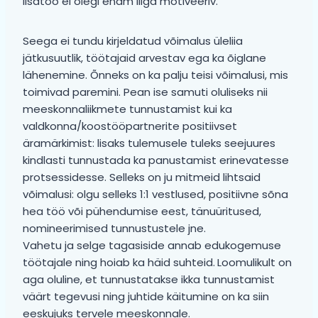
lisatöö ei olegi enam liiga motiveeriv.
Seega ei tundu kirjeldatud võimalus üleliia
jätkusuutlik, töötajaid arvestav ega ka õiglane
lähenemine. Õnneks on ka palju teisi võimalusi, mis
toimivad paremini. Pean ise samuti oluliseks nii
meeskonnaliikmete tunnustamist kui ka
valdkonna/koostööpartnerite positiivset
äramärkimist: lisaks tulemusele tuleks seejuures
kindlasti tunnustada ka panustamist erinevatesse
protsessidesse. Selleks on ju mitmeid lihtsaid
võimalusi: olgu selleks 1:1 vestlused, positiivne sõna
hea töö või pühendumise eest, tänuüritused,
nomineerimised tunnustustele jne.
Vahetu ja selge tagasiside annab edukogemuse
töötajale ning hoiab ka häid suhteid.
Loomulikult on
aga oluline, et tunnustatakse ikka tunnustamist
väärt tegevusi ning juhtide käitumine on ka siin
eeskujuks tervele meeskonnale.