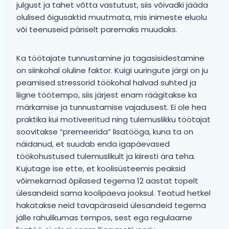
julgust ja tahet võtta vastutust, siis võivadki jääda
olulised õigusaktid muutmata, mis inimeste eluolu
või teenuseid päriselt paremaks muudaks.
Ka töötajate tunnustamine ja tagasisidestamine
on siinkohal oluline faktor. Kuigi uuringute järgi on ju
peamised stressorid töökohal halvad suhted ja
liigne töötempo, siis järjest enam räägitakse ka
märkamise ja tunnustamise vajadusest. Ei ole hea
praktika kui motiveeritud ning tulemuslikku töötajat
soovitakse “premeerida” lisatööga, kuna ta on
näidanud, et suudab enda igapäevased
töökohustused tulemuslikult ja kiiresti ära teha.
Kujutage ise ette, et koolisüsteemis peaksid
võimekamad õpilased tegema 12 aastat topelt
ülesandeid sama koolipäeva jooksul. Teatud hetkel
hakatakse neid tavapäraseid ülesandeid tegema
jälle rahulikumas tempos, sest ega regulaarne