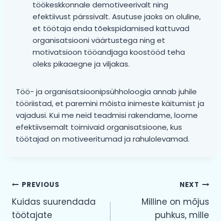
töökeskkonnale demotiveerivalt ning
efektiivust pärssivalt. Asutuse jaoks on oluline,
et töötaja enda tõekspidamised kattuvad
organisatsiooni väärtustega ning et
motivatsioon tööandjaga koostööd teha
oleks pikaaegne ja viljakas.
Töö- ja organisatsioonipsühholoogia annab juhile
tööriistad, et paremini mõista inimeste käitumist ja
vajadusi. Kui me neid teadmisi rakendame, loome
efektiivsemalt toimivaid organisatsioone, kus
töötajad on motiveeritumad ja rahulolevamad.
Navigeerimine
PREVIOUS
NEXT
Kuidas suurendada
Milline on mõjus
töötajate
puhkus, mille