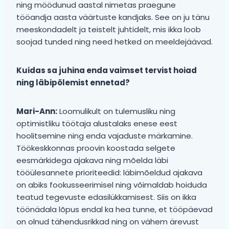
ning möödunud aastal nimetas praegune
tööandja aasta väärtuste kandjaks. See on ju tänu
meeskondadelt ja teistelt juhtidelt, mis ikka loob
soojad tunded ning need hetked on meeldejäävad.
Kuidas sa juhina enda vaimset tervist hoiad
ning läbipõlemist ennetad?
Mari-Ann:
Loomulikult on tulemusliku ning
optimistliku töötaja alustalaks enese eest
hoolitsemine ning enda vajaduste märkamine.
Töökeskkonnas proovin koostada selgete
eesmärkidega ajakava ning mõelda läbi
tööülesannete prioriteedid: läbimõeldud ajakava
on abiks fookusseerimisel ning võimaldab hoiduda
teatud tegevuste edasilükkamisest. Siis on ikka
töönädala lõpus endal ka hea tunne, et tööpäevad
on olnud tähendusrikkad ning on vähem ärevust