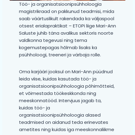
Töö- ja organisatsioonipsühholoogia
magistrikraad on pakkunud teadmisi, mida
saab väärtuslikult rakendada ka väljaspool
otsest erialapraktikat – ETOPi liige Mari-Ann
Saluste juhib täna avalikus sektoris noorte
valdkonna tegevusi ning tema
kogemustepagas hõlmab lisaks ka
psühholoogi, treeneri ja värbaja rolle.
Oma karjääri jooksul on Mari-Ann püüdnud
leida viise, kuidas kasutada töö- ja
organisatsioonipsühholoogia põhimõtteid,
et võimestada töökeskkonda ning
meeskonnatööd. Intervjuus jagab ta,
kuidas töö- ja
organisatsioonipsühholoogia alased
teadmised on aidanud teda erinevates
ametites ning kuidas iga meeskonnaliikme