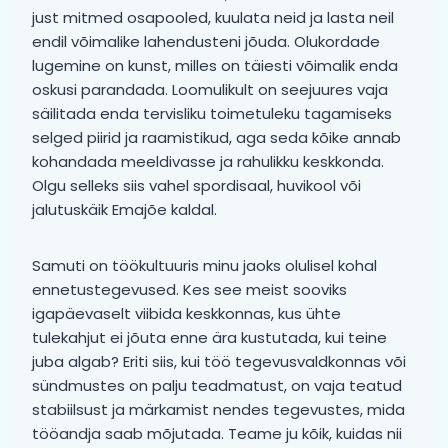
just mitmed osapooled, kuulata neid ja lasta neil
endil võimalike lahendusteni jõuda. Olukordade
lugemine on kunst, milles on täiesti võimalik enda
oskusi parandada. Loomulikult on seejuures vaja
säilitada enda tervisliku toimetuleku tagamiseks
selged piirid ja raamistikud, aga seda kõike annab
kohandada meeldivasse ja rahulikku keskkonda.
Olgu selleks siis vahel spordisaal, huvikool või
jalutuskäik Emajõe kaldal.
Samuti on töökultuuris minu jaoks olulisel kohal
ennetustegevused. Kes see meist sooviks
igapäevaselt viibida keskkonnas, kus ühte
tulekahjut ei jõuta enne ära kustutada, kui teine
juba algab? Eriti siis, kui töö tegevusvaldkonnas või
sündmustes on palju teadmatust, on vaja teatud
stabiilsust ja märkamist nendes tegevustes, mida
tööandja saab mõjutada. Teame ju kõik, kuidas nii