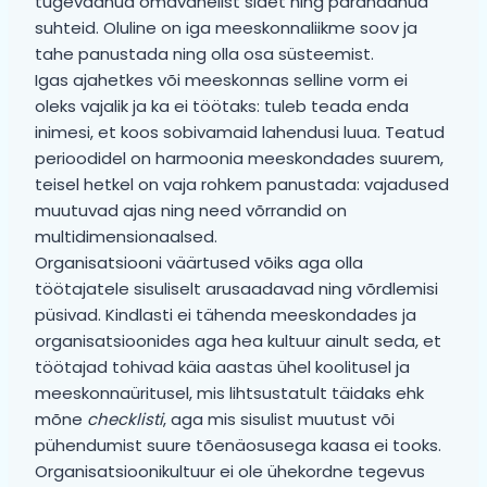
tugevdanud omavahelist sidet ning parandanud
suhteid. Oluline on iga meeskonnaliikme soov ja
tahe panustada ning olla osa süsteemist.
Igas ajahetkes või meeskonnas selline vorm ei
oleks vajalik ja ka ei töötaks: tuleb teada enda
inimesi, et koos sobivamaid lahendusi luua. Teatud
perioodidel on harmoonia meeskondades suurem,
teisel hetkel on vaja rohkem panustada: vajadused
muutuvad ajas ning need võrrandid on
multidimensionaalsed.
Organisatsiooni väärtused võiks aga olla
töötajatele sisuliselt arusaadavad ning võrdlemisi
püsivad. Kindlasti ei tähenda meeskondades ja
organisatsioonides aga hea kultuur ainult seda, et
töötajad tohivad käia aastas ühel koolitusel ja
meeskonnaüritusel, mis lihtsustatult täidaks ehk
mõne
checklisti
, aga mis sisulist muutust või
pühendumist suure tõenäosusega kaasa ei tooks.
Organisatsioonikultuur ei ole ühekordne tegevus