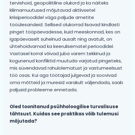
tervishoid, geopoliitiline olukord ja ka näiteks
kliimamuutused mõjutavad aktiivsetel
kriisiperioodidel väga paljude ametite
tööülesandeid. Sellised olukorrad lisavad kindlasti
pinget tööpäevadesse, kuid meeskonnad, kes on
igapäevaselt suhelnud ausalt ning avatult, on
ühtehoidvamad ka keerulisematel perioodidel.
Vastasel korral võivad juba varem tekkinud ja
kogunenud konfliktid muutuda varjatud pingeteks,
mis süvendavad rahulolematust ja vastumeelsust
töö osas. Kui aga töötajad julgevad ja soovivad
oma mõtteid ja muresid varakult väljendada, saab
paljusid probleeme ennetada.
Oled toonitanud psühholoogilise turvalisuse
tähtsust. Kuidas see praktikas võib tulemusi
mõjutada?