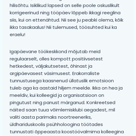
hilisõhtu. Isiklikud lapsed on selle poole oskuslikult
korrigeerinud ning tööpäev lõppeb ikkagi reeglina
siis, kui on ettenähtud. Nii see ju peabki olema, kõik
ikka tasakaalus! Nii tulemused, töösuhted kui ka
eraelu!
Igapäevane töökeskkond mõjutab meid
regulaarselt, olles kompott positiivsetest
hetkedest, väljakutsetest, õhinast ja
argipäevasest väsimusest. Erakorraliste
tunnustusega kaasnenud üllatuslik emotsioon
tuleb aga ka aastaid hiljem meelde. Ikka on hea ja
meeldiv, kui kolleegid ja organisatsioon on
pingutust ning panust märganud. Konkreetsed
näited saan tuua võimlemisklubi aegadest, mil
valiti aasta parimaks noortreeneriks,
üldhariduskoolis psühholoogina töötades
tunnustati õppeaasta koostöövalmima kolleegina