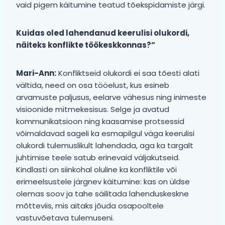
vaid pigem käitumine teatud tõekspidamiste järgi.
Kuidas oled lahendanud keerulisi olukordi,
näiteks konflikte töökeskkonnas?”
Mari-Ann:
Konfliktseid olukordi ei saa tõesti alati
vältida, need on osa tööelust, kus esineb
arvamuste paljusus, eelarve vähesus ning inimeste
visioonide mitmekesisus. Selge ja avatud
kommunikatsioon ning kaasamise protsessid
võimaldavad sageli ka esmapilgul väga keerulisi
olukordi tulemuslikult lahendada, aga ka targalt
juhtimise teele satub erinevaid väljakutseid.
Kindlasti on siinkohal oluline ka konfliktile või
erimeelsustele järgnev käitumine: kas on üldse
olemas soov ja tahe säilitada lahenduskeskne
mõtteviis, mis aitaks jõuda osapooltele
vastuvõetava tulemuseni.