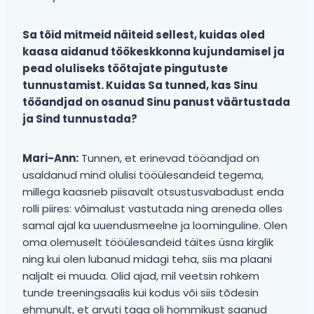
Sa tõid mitmeid näiteid sellest, kuidas oled
kaasa aidanud töökeskkonna kujundamisel ja
pead oluliseks töötajate pingutuste
tunnustamist. Kuidas Sa tunned, kas Sinu
tööandjad on osanud Sinu panust väärtustada
ja Sind tunnustada?
Mari-Ann:
Tunnen, et erinevad tööandjad on
usaldanud mind olulisi tööülesandeid tegema,
millega kaasneb piisavalt otsustusvabadust enda
rolli piires: võimalust vastutada ning areneda olles
samal ajal ka uuendusmeelne ja loominguline. Olen
oma olemuselt tööülesandeid täites üsna kirglik
ning kui olen lubanud midagi teha, siis ma plaani
naljalt ei muuda. Olid ajad, mil veetsin rohkem
tunde treeningsaalis kui kodus või siis tõdesin
ehmunult, et arvuti taga oli hommikust saanud