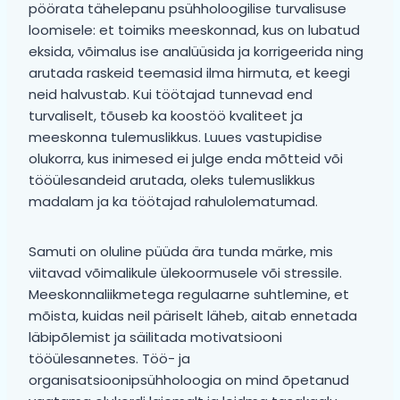
pöörata tähelepanu psühholoogilise turvalisuse
loomisele: et toimiks meeskonnad, kus on lubatud
eksida, võimalus ise analüüsida ja korrigeerida ning
arutada raskeid teemasid ilma hirmuta, et keegi
neid halvustab. Kui töötajad tunnevad end
turvaliselt, tõuseb ka koostöö kvaliteet ja
meeskonna tulemuslikkus. Luues vastupidise
olukorra, kus inimesed ei julge enda mõtteid või
tööülesandeid arutada, oleks tulemuslikkus
madalam ja ka töötajad rahulolematumad.
Samuti on oluline püüda ära tunda märke, mis
viitavad võimalikule ülekoormusele või stressile.
Meeskonnaliikmetega regulaarne suhtlemine, et
mõista, kuidas neil päriselt läheb, aitab ennetada
läbipõlemist ja säilitada motivatsiooni
tööülesannetes. Töö- ja
organisatsioonipsühholoogia on mind õpetanud