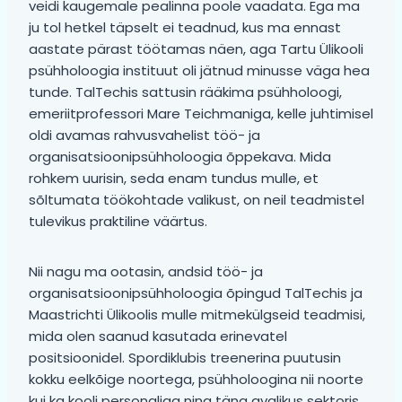
veidi kaugemale pealinna poole vaadata. Ega ma
ju tol hetkel täpselt ei teadnud, kus ma ennast
aastate pärast töötamas näen, aga Tartu Ülikooli
psühholoogia instituut oli jätnud minusse väga hea
tunde. TalTechis sattusin rääkima psühholoogi,
emeriitprofessori Mare Teichmaniga, kelle juhtimisel
oldi avamas rahvusvahelist töö- ja
organisatsioonipsühholoogia õppekava. Mida
rohkem uurisin, seda enam tundus mulle, et
sõltumata töökohtade valikust, on neil teadmistel
tulevikus praktiline väärtus.
Nii nagu ma ootasin, andsid töö- ja
organisatsioonipsühholoogia õpingud TalTechis ja
Maastrichti Ülikoolis mulle mitmekülgseid teadmisi,
mida olen saanud kasutada erinevatel
positsioonidel. Spordiklubis treenerina puutusin
kokku eelkõige noortega, psühholoogina nii noorte
kui ka kooli personaliga ning täna avalikus sektoris