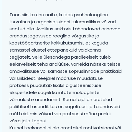
Toon siin ka ühe näite, kuidas psühholoogiline
turvalisus ja organisatsiooni tulemuslikkus võivad
seotud olla. Avalikus sektoris tähendavad erinevad
arendustegevused reeglina võrgustike ja
koostööpartnerite kokkukutsumisi, et koguda
sarnastel alustel ettepanekuid valdkonna
tegijatelt. Selle ülesandega paralleelselt tuleb
eelarveliselt teha analüüse, võrrelda näiteks teiste
omavalitsuse või sarnaste sõpruslinnade praktikaid
välisriikidest. Seejärel määruse muudatuse
protsess puudutab lisaks õigusteenistuse
ekspertidele sageli ka infotehnoloogiliste
võimaluste arendamist. Samal ajal on arutelud
poliitilisel tasandil, kus on sageli uusi ja täiendavaid
mõtteid, mis võivad viia protsessi mõne punkti
võrra jälle tagasi.
Kui sel teekonnal ei ole ametnikel motivatsiooni või