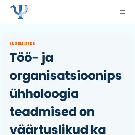
Skip
to
content
LUGEMISEKS
Töö- ja
organisatsioonips
ühholoogia
teadmised on
väärtuslikud ka