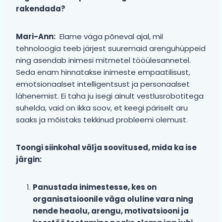
rakendada?
Mari-Ann:
Elame väga põneval ajal, mil
tehnoloogia teeb järjest suuremaid arenguhüppeid
ning asendab inimesi mitmetel tööülesannetel.
Seda enam hinnatakse inimeste empaatilisust,
emotsionaalset intelligentsust ja personaalset
lähenemist. Ei taha ju isegi ainult vestlusrobotitega
suhelda, vaid on ikka soov, et keegi päriselt aru
saaks ja mõistaks tekkinud probleemi olemust.
Toongi siinkohal välja soovitused, mida ka ise
järgin:
Panustada inimestesse, kes on
organisatsioonile väga oluline vara ning
nende heaolu, arengu, motivatsiooni ja