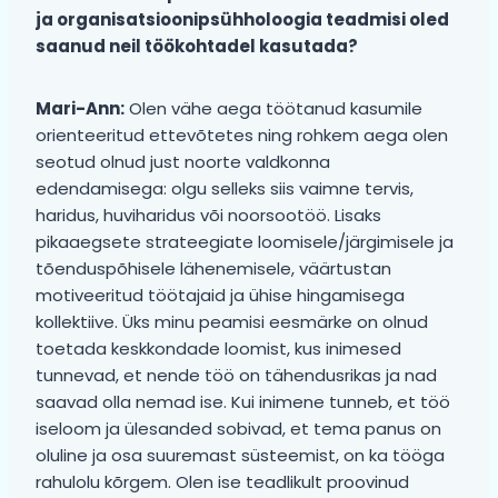
ja organisatsioonipsühholoogia teadmisi oled
saanud neil töökohtadel kasutada?
Mari-Ann:
Olen vähe aega töötanud kasumile
orienteeritud ettevõtetes ning rohkem aega olen
seotud olnud just noorte valdkonna
edendamisega: olgu selleks siis vaimne tervis,
haridus, huviharidus või noorsootöö. Lisaks
pikaaegsete strateegiate loomisele/järgimisele ja
tõenduspõhisele lähenemisele, väärtustan
motiveeritud töötajaid ja ühise hingamisega
kollektiive. Üks minu peamisi eesmärke on olnud
toetada keskkondade loomist, kus inimesed
tunnevad, et nende töö on tähendusrikas ja nad
saavad olla nemad ise. Kui inimene tunneb, et töö
iseloom ja ülesanded sobivad, et tema panus on
oluline ja osa suuremast süsteemist, on ka tööga
rahulolu kõrgem. Olen ise teadlikult proovinud