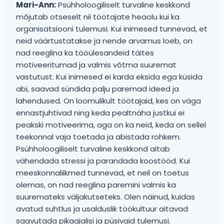
Mari-Ann:
Psühholoogiliselt turvaline keskkond
mõjutab otseselt nii töötajate heaolu kui ka
organisatsiooni tulemusi. Kui inimesed tunnevad, et
neid väärtustatakse ja nende arvamus loeb, on
nad reeglina ka tööülesandeid täites
motiveeritumad ja valmis võtma suuremat
vastutust. Kui inimesed ei karda eksida ega küsida
abi, saavad sündida palju paremad ideed ja
lahendused. On loomulikult töötajaid, kes on väga
ennastjuhtivad ning keda pealtnäha justkui ei
peakski motiveerima, aga on ka neid, keda on sellel
teekonnal vaja toetada ja abistada rohkem.
Psühholoogiliselt turvaline keskkond aitab
vähendada stressi ja parandada koostööd. Kui
meeskonnaliikmed tunnevad, et neil on toetus
olemas, on nad reeglina paremini valmis ka
suuremateks väljakutseteks. Olen näinud, kuidas
avatud suhtlus ja usalduslik töökultuur aitavad
saavutada pikaajalisi ja püsivaid tulemusi.