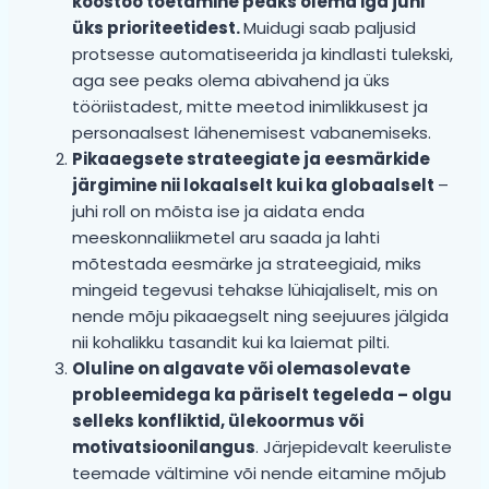
koostöö toetamine peaks olema iga juhi
üks prioriteetidest.
Muidugi saab paljusid
protsesse automatiseerida ja kindlasti tulekski,
aga see peaks olema abivahend ja üks
tööriistadest, mitte meetod inimlikkusest ja
personaalsest lähenemisest vabanemiseks.
Pikaaegsete strateegiate ja eesmärkide
järgimine nii lokaalselt kui ka globaalselt
–
juhi roll on mõista ise ja aidata enda
meeskonnaliikmetel aru saada ja lahti
mõtestada eesmärke ja strateegiaid, miks
mingeid tegevusi tehakse lühiajaliselt, mis on
nende mõju pikaaegselt ning seejuures jälgida
nii kohalikku tasandit kui ka laiemat pilti.
Oluline on algavate või olemasolevate
probleemidega ka päriselt tegeleda – olgu
selleks konfliktid, ülekoormus või
motivatsioonilangus
. Järjepidevalt keeruliste
teemade vältimine või nende eitamine mõjub