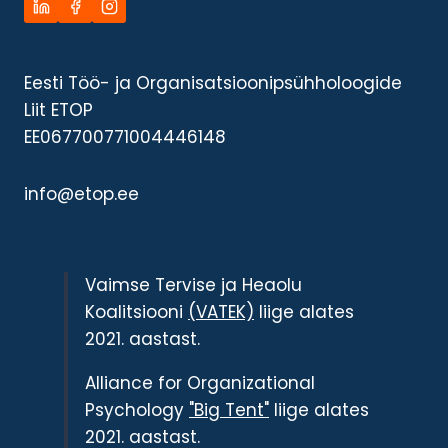
Eesti Töö- ja Organisatsioonipsühholoogide
Liit ETOP
EE067700771004446148
info@etop.ee
Vaimse Tervise ja Heaolu
Koalitsiooni
(VATEK)
liige alates
2021. aastast.
Alliance for Organizational
Psychology
"Big Tent"
liige alates
2021. aastast.