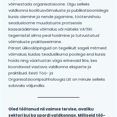
võimestada organisatsioone. Olgu selleks
valdkonna koolitusvõimaluste ja publikatsioonidega
kursis olemine ja nende jagamine, töötervishoiu
seadusloome muudatuste protsessis
kaasarääkimise võimalus või näiteks VATEKi
tegemistel silma peal hoidmine ja tutvustatud
võimaluste praktiseerimine.
Pärast ülikooliõpinguid on tegelikult sageli mitmeid
võimalusi, kuidas teaduslikuma poolega end kursis
hoida ning väärtustan väga erinevaid liite, kes
koondavad vastava valdkonna eksperte ja
praktikuid. Eesti Töö- ja
Organisatsioonipsühholoogia Liit on minule selleks
sobivaks väljundiks.
Oled töötanud nii vaimse tervise, avaliku
sektori kui ka spordi valdkonnas. Milliseid töö-