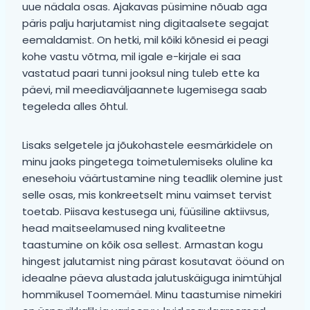
uue nädala osas. Ajakavas püsimine nõuab aga
päris palju harjutamist ning digitaalsete segajat
eemaldamist. On hetki, mil kõiki kõnesid ei peagi
kohe vastu võtma, mil igale e-kirjale ei saa
vastatud paari tunni jooksul ning tuleb ette ka
päevi, mil meediaväljaannete lugemisega saab
tegeleda alles õhtul.
Lisaks selgetele ja jõukohastele eesmärkidele on
minu jaoks pingetega toimetulemiseks oluline ka
enesehoiu väärtustamine ning teadlik olemine just
selle osas, mis konkreetselt minu vaimset tervist
toetab. Piisava kestusega uni, füüsiline aktiivsus,
head maitseelamused ning kvaliteetne
taastumine on kõik osa sellest. Armastan kogu
hingest jalutamist ning pärast kosutavat ööund on
ideaalne päeva alustada jalutuskäiguga inimtühjal
hommikusel Toomemäel. Minu taastumise nimekiri