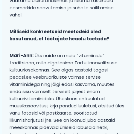
vaatama olukordi laiemalt ja leidma tasakaalu
eesmärkide saavutamise ja suhete säilitamise
vahel.
Milliseid konkreetseid meetodeid oled
kasutanud, et töötajate heaolu toetada?
Mari-Ann:
Üks näide on meie “vitamiinide”
traditsioon, mille algatasime Tartu linnavalitsuse
kultuuriosakonnas. See algas aastaid tagasi
peaasi.ee veebruarikuiste vaimse tervise
vitamiinidega ning jäigi edasi kasvama, muutes
enda sisu vaimselt terviselt järjest enam
kultuurivitamiinideks. Üheskoos on kuulatud
muusikasoovitusi, kirja pandud luuletusi, otsitud üles
vanu fotosid või postkaarte, sooritatud
liikumisharjutusi jne. See on loonud juba aastaid
meeskonnas pidevaid ühiseid lõbusaid hetki,